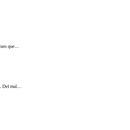
 raro que…
as. Del mal…