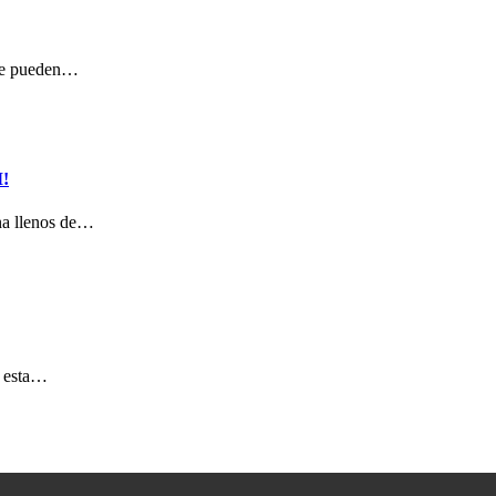
 se pueden…
!
na llenos de…
e esta…